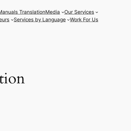
Manuals Translation
Media
Our Services
eurs
Services by Language
Work For Us
tion