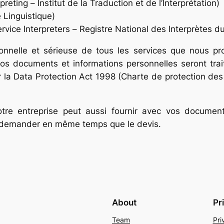
rpreting –
Institut de la Traduction et de l’Interprétation
)
e Linguistique
)
rvice Interpreters –
Registre National des Interprètes d
onnelle et sérieuse de tous les services que nous pr
 vos documents et informations personnelles seront tra
ar la Data Protection Act 1998 (Charte de protection d
re entreprise peut aussi fournir avec vos documents 
le demander en même temps que le devis.
About
Pr
Team
Pri