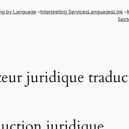
ing by Language
Interpreting Services
Languages
Link
Sect
teur juridique traduc
duction juridique