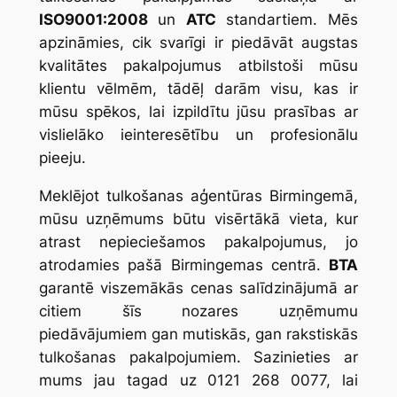
ISO9001:2008
un
ATC
standartiem. Mēs
apzināmies, cik svarīgi ir piedāvāt augstas
kvalitātes pakalpojumus atbilstoši mūsu
klientu vēlmēm, tādēļ darām visu, kas ir
mūsu spēkos, lai izpildītu jūsu prasības ar
vislielāko ieinteresētību un profesionālu
pieeju.
Meklējot tulkošanas aģentūras Birmingemā,
mūsu uzņēmums būtu visērtākā vieta, kur
atrast nepieciešamos pakalpojumus, jo
atrodamies pašā Birmingemas centrā.
BTA
garantē viszemākās cenas salīdzinājumā ar
citiem šīs nozares uzņēmumu
piedāvājumiem gan mutiskās, gan rakstiskās
tulkošanas pakalpojumiem. Sazinieties ar
mums jau tagad uz 0121 268 0077, lai