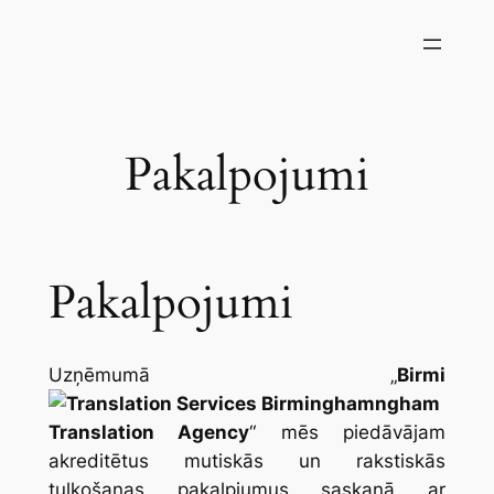
Skip
to
content
Pakalpojumi
Pakalpojumi
Uzņēmumā „
Birmi
ngham
Translation Agency
“ mēs piedāvājam
akreditētus mutiskās un rakstiskās
tulkošanas pakalpjumus saskaņā ar